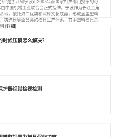
之都”是浙江省宁波市2005年获国家相关部门授予的称
1年由中国机械工业联合会正式授牌。宁波作为长江三角
基地，依托港口优势和深厚文化底蕴，形成涵盖塑料
、铸造模等全品类的模具生产体系，其中塑料模具总
前列
[详细]
的时候压模怎么解决？
保护器视觉检视检测